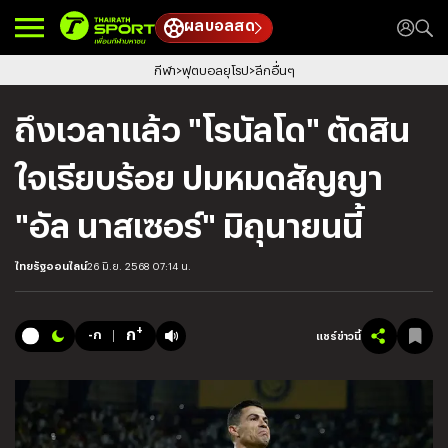
ผลบอลสด
กีฬา
ฟุตบอลยุโรป
ลีกอื่นๆ
ถึงเวลาแล้ว "โรนัลโด" ตัดสิน
ใจเรียบร้อย ปมหมดสัญญา
"อัล นาสเซอร์" มิถุนายนนี้
ไทยรัฐออนไลน์
26 มิ.ย. 2568 07:14 น.
+
ก
-ก
แชร์ข่าวนี้