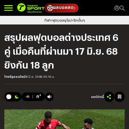
ผลบอลสด
กีฬา
ฟุตบอลยุโรป
ลีกอื่นๆ
สรุปผลฟุตบอลต่างประเทศ 6
คู่ เมื่อคืนที่ผ่านมา 17 มิ.ย. 68
ยิงกัน 18 ลูก
ไทยรัฐออนไลน์
18 มิ.ย. 2568 05:16 น.
+
ก
-ก
แชร์ข่าวนี้