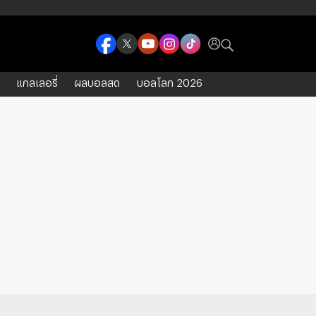
แกลเลอรี่
ผลบอลสด
บอลโลก 2026