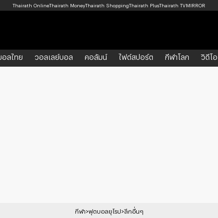
Thairath Online
Thairath Money
Thairath Shopping
Thairath Plus
Thairath TV
MIRROR
บอลไทย
วอลเลย์บอล
คอลัมน์
ไฟต์สปอร์ต
กีฬาโลก
วิดีโอ
กีฬา
ฟุตบอลยุโรป
ลีกอื่นๆ