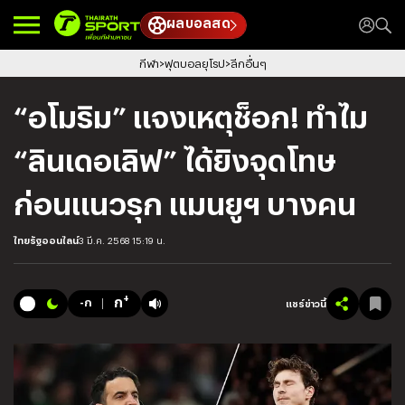
ผลบอลสด
กีฬา
ฟุตบอลยุโรป
ลีกอื่นๆ
“อโมริม” แจงเหตุช็อก! ทำไม
“ลินเดอเลิฟ” ได้ยิงจุดโทษ
ก่อนแนวรุก แมนยูฯ บางคน
ไทยรัฐออนไลน์
3 มี.ค. 2568 15:19 น.
+
ก
-ก
แชร์ข่าวนี้