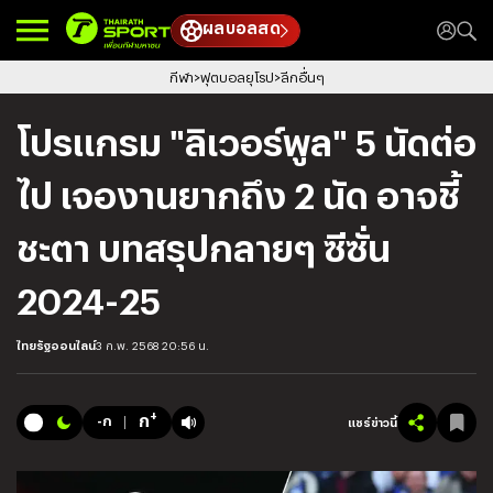
ผลบอลสด
กีฬา
ฟุตบอลยุโรป
ลีกอื่นๆ
โปรแกรม "ลิเวอร์พูล" 5 นัดต่อ
ไป เจองานยากถึง 2 นัด อาจชี้
ชะตา บทสรุปกลายๆ ซีซั่น
2024-25
ไทยรัฐออนไลน์
3 ก.พ. 2568 20:56 น.
+
ก
-ก
แชร์ข่าวนี้