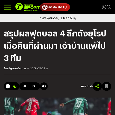
ผลบอลสด
กีฬา
ฟุตบอลยุโรป
ลีกอื่นๆ
สรุปผลฟุตบอล 4 ลีกดังยุโรป
เมื่อคืนที่ผ่านมา เจ้าบ้านแพ้ไป
3 ทีม
ไทยรัฐออนไลน์
1 ก.พ. 2568 05:52 น.
+
ก
-ก
แชร์ข่าวนี้