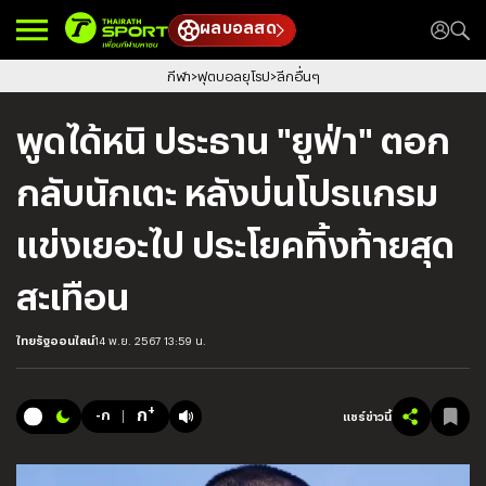
ผลบอลสด
กีฬา
ฟุตบอลยุโรป
ลีกอื่นๆ
พูดได้หนิ ประธาน "ยูฟ่า" ตอก
กลับนักเตะ หลังบ่นโปรแกรม
แข่งเยอะไป ประโยคทิ้งท้ายสุด
สะเทือน
ไทยรัฐออนไลน์
14 พ.ย. 2567 13:59 น.
+
ก
-ก
แชร์ข่าวนี้