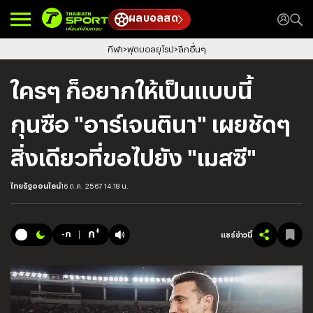
ผลบอลสด
กีฬา
ฟุตบอลยุโรป
ลีกอื่นๆ
ใครๆ ก็อยากให้เป็นแบบนี้
กุนซือ "อาร์เจนตินา" เผยชัดๆ
สิ่งเดียวที่ขอไปยัง "เมสซี"
ไทยรัฐออนไลน์
16 ต.ค. 2567 14:18 น.
+
ก
-ก
แชร์ข่าวนี้