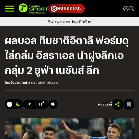
ผลบอลสด
กีฬา
ฟุตบอลยุโรป
ลีกอื่นๆ
ผลบอล ทีมชาติอิตาลี ฟอร์มดุ
ไล่ถล่ม อิสราเอล นำฝูงลีกเอ
กลุ่ม 2 ยูฟ่า เนชันส์ ลีก
ไทยรัฐออนไลน์
15 ต.ค. 2567 08:23 น.
+
ก
-ก
แชร์ข่าวนี้