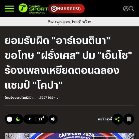
ผลบอลสด
กีฬา
ฟุตบอลยุโรป
ลีกอื่นๆ
ยอมรับผิด "อาร์เจนตินา"
ขอโทษ "ฝรั่งเศส" ปม "เอ็นโซ"
ร้องเพลงเหยียดตอนฉลอง
แชมป์ "โคปา"
ไทยรัฐออนไลน์
20 ก.ค. 2567 16:34 น.
+
ก
-ก
แชร์ข่าวนี้