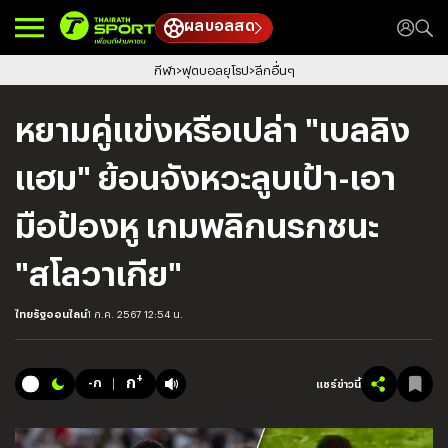
ผลบอลสด
กีฬา
ฟุตบอลยุโรป
ลีกอื่นๆ
หยามคู่แข่งหรือเปล่า "เบลลิง
แฮม" ย้อนจังหวะลูบเป้า-เอา
มือป้องหู เกมพลิกนรกชนะ
"สโลวาเกีย"
ไทยรัฐออนไลน์
1 ก.ค. 2567 12:54 น.
+
ก
-ก
แชร์ข่าวนี้