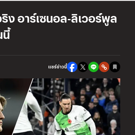
จริง อาร์เซนอล-ลิเวอร์พูล
นี้
แชร์ข่าวนี้