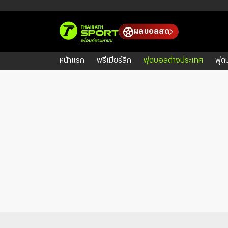
ผลบอลสด
หน้าแรก
พรีเมียร์ลีก
ฟุตบอลต่างประเทศ
ฟุต