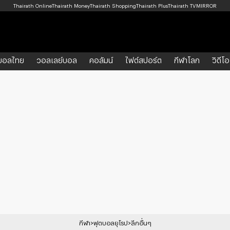
Thairath Online
Thairath Money
Thairath Shopping
Thairath Plus
Thairath TV
MIRROR
บอลไทย
วอลเลย์บอล
คอลัมน์
ไฟต์สปอร์ต
กีฬาโลก
วิดีโอ
กีฬา
ฟุตบอลยุโรป
ลีกอื่นๆ