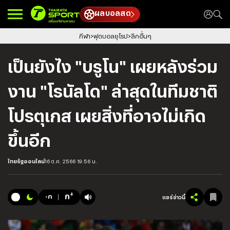
ผลบอลสด
กีฬา
ฟุตบอลยุโรป
ลีกอื่นๆ
เป็นยังไง "บรูโน" เผยหลังร่วม
งาน "โรนัลโด" ล่าสุดในทีมชาติ
โปรตุเกส เผยสิ่งที่อาจไม่เกิด
ขึ้นอีก
ไทยรัฐออนไลน์
16 ต.ค. 2566 19:56 น.
+
ก
-ก
แชร์ข่าวนี้