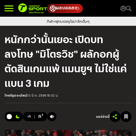
ผลบอลสด
กีฬา
ฟุตบอลยุโรป
ลีกอื่นๆ
หนักกว่านั้นเยอะ เปิดบท
ลงโทษ "มิโตรวิช" ผลักอกผู้
ตัดสินเกมแพ้ แมนยูฯ ไม่ใช่แค่
แบน 3 เกม
ไทยรัฐออนไลน์
20 มี.ค. 2566 19:32 น.
+
ก
-ก
แชร์ข่าวนี้