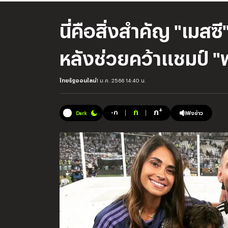
นี่คือสิ่งสำคัญ "เมสซี
หลังช่วยคว้าแชมป์ 
ไทยรัฐออนไลน์
1 ม.ค. 2566 14:40 น.
+
ก
ก
-ก
Dark
ฟังข่าว