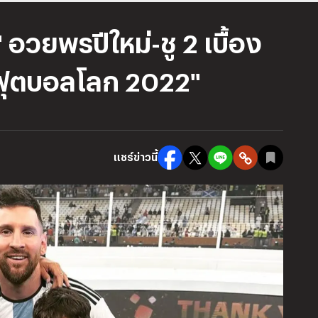
" อวยพรปีใหม่-ชู 2 เบื้อง
"ฟุตบอลโลก 2022"
แชร์ข่าวนี้