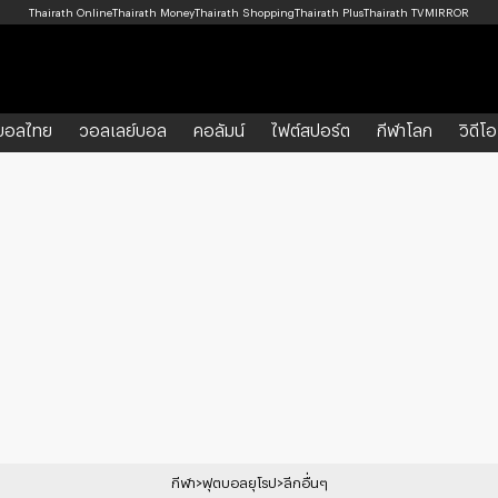
Thairath Online
Thairath Money
Thairath Shopping
Thairath Plus
Thairath TV
MIRROR
บอลไทย
วอลเลย์บอล
คอลัมน์
ไฟต์สปอร์ต
กีฬาโลก
วิดีโอ
กีฬา
ฟุตบอลยุโรป
ลีกอื่นๆ