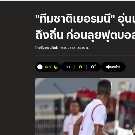
"ทีมชาติเยอรมนี" อุ่
ถึงถิ่น ก่อนลุยฟุตบ
ไทยรัฐออนไลน์
17 พ.ย. 2565 04:15 น.
+
ก
ก
-ก
Dark
ฟังข่าว