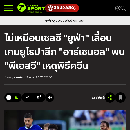
ผลบอลสด
กีฬา
ฟุตบอลยุโรป
ลีกอื่นๆ
ไม่เหมือนเชลซี "ยูฟ่า" เลื่อน
เกมยูโรปาลีก "อาร์เซนอล" พบ
"พีเอสวี" เหตุพิธีควีน
ไทยรัฐออนไลน์
12 ก.ย. 2565 20:10 น.
+
ก
-ก
แชร์ข่าวนี้