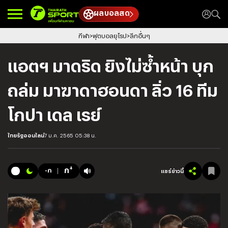
ผลบอลสด
กีฬา
ฟุตบอลยุโรป
ลีกอื่นๆ
แอตฯ มาดริด ยิงไม่ซ้ำหน้า บุก
ถล่ม มาฆาดาฮอนดา ลิ่ว 16 ทีม
โกปา เดล เรย์
ไทยรัฐออนไลน์
7 ม.ค. 2565 05:38 น.
+
ก
-ก
แชร์ข่าวนี้