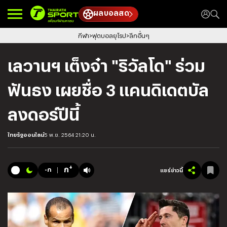
ผลบอลสด
กีฬา
ฟุตบอลยุโรป
ลีกอื่นๆ
เลวานฯ เต็งจ๋า "ริวัลโด" ร่วม
ฟันธง เผยชื่อ 3 แคนดิเดตบัล
ลงดอร์ปีนี้
ไทยรัฐออนไลน์
5 พ.ย. 2564 21:20 น.
+
ก
-ก
แชร์ข่าวนี้