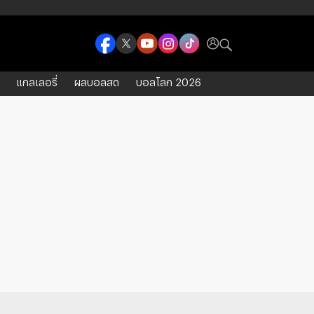
แกลเลอรี่
ผลบอลสด
บอลโลก 2026