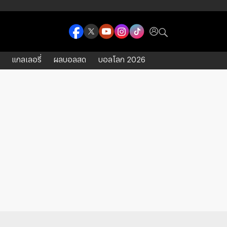
แกลเลอรี่
ผลบอลสด
บอลโลก 2026