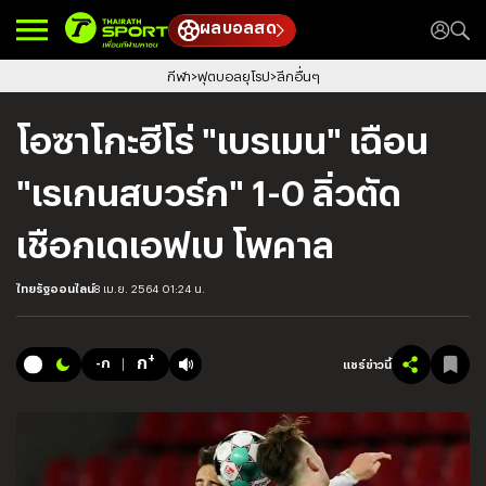
ผลบอลสด
กีฬา
ฟุตบอลยุโรป
ลีกอื่นๆ
โอซาโกะฮีโร่ "เบรเมน" เฉือน
"เรเกนสบวร์ก" 1-0 ลิ่วตัด
เชือกเดเอฟเบ โพคาล
ไทยรัฐออนไลน์
8 เม.ย. 2564 01:24 น.
+
ก
-ก
แชร์ข่าวนี้