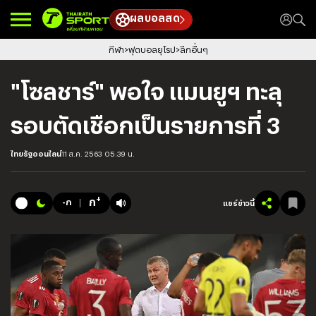
ผลบอลสด
กีฬา
ฟุตบอลยุโรป
ลีกอื่นๆ
"โซลชาร์" พอใจ แมนยูฯ ทะลุ
รอบตัดเชือกเป็นรายการที่ 3
ไทยรัฐออนไลน์
11 ส.ค. 2563 05:39 น.
+
ก
-ก
แชร์ข่าวนี้