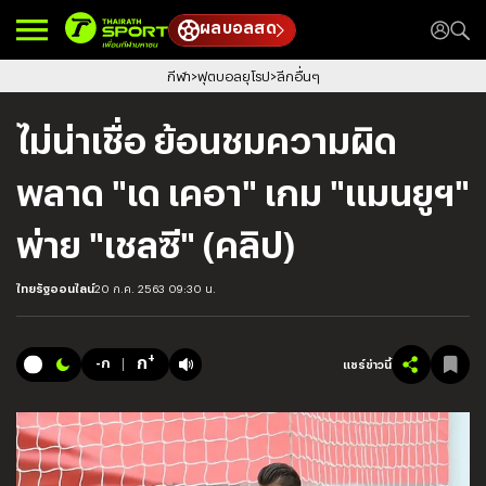
ผลบอลสด
กีฬา
ฟุตบอลยุโรป
ลีกอื่นๆ
ไม่น่าเชื่อ ย้อนชมความผิด
พลาด "เด เคอา" เกม "แมนยูฯ"
พ่าย "เชลซี" (คลิป)
ไทยรัฐออนไลน์
20 ก.ค. 2563 09:30 น.
+
ก
-ก
แชร์ข่าวนี้