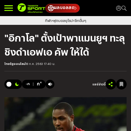
ผลบอลสด
กีฬา
ฟุตบอลยุโรป
ลีกอื่นๆ
"อิกาโล" ตั้งเป้าพาแมนยูฯ ทะลุ
ชิงดำเอฟเอ คัพ ให้ได้
ไทยรัฐออนไลน์
18 ก.ค. 2563 17:40 น.
+
ก
-ก
แชร์ข่าวนี้