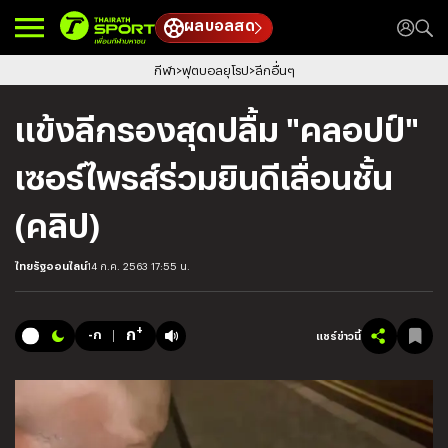
ผลบอลสด
กีฬา
ฟุตบอลยุโรป
ลีกอื่นๆ
แข้งลีกรองสุดปลื้ม "คลอปป์"
เซอร์ไพรส์ร่วมยินดีเลื่อนชั้น
(คลิป)
ไทยรัฐออนไลน์
14 ก.ค. 2563 17:55 น.
+
ก
-ก
แชร์ข่าวนี้