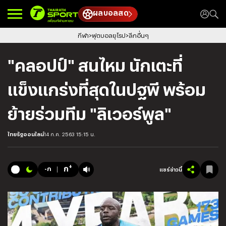
ผลบอลสด
กีฬา
ฟุตบอลยุโรป
ลีกอื่นๆ
"คลอปป์" สนไหม นักเตะที่
แข็งแกร่งที่สุดในปฐพี พร้อม
ย้ายร่วมทีม "ลิเวอร์พูล"
ไทยรัฐออนไลน์
14 ก.ค. 2563 15:15 น.
+
ก
-ก
แชร์ข่าวนี้