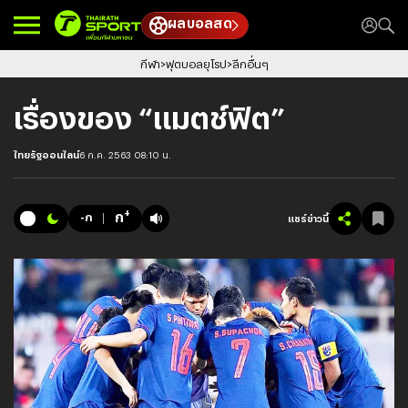
ผลบอลสด
กีฬา
ฟุตบอลยุโรป
ลีกอื่นๆ
เรื่องของ “แมตช์ฟิต”
ไทยรัฐออนไลน์
6 ก.ค. 2563 08:10 น.
+
ก
-ก
แชร์ข่าวนี้