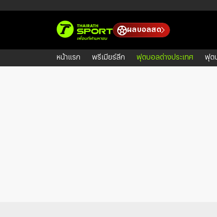
ผลบอลสด
หน้าแรก
พรีเมียร์ลีก
ฟุตบอลต่างประเทศ
ฟุต