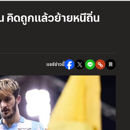
น คิดถูกแล้วย้ายหนีถิ่น
แชร์ข่าวนี้