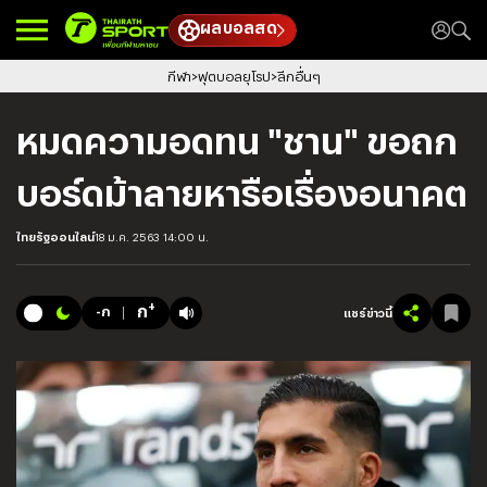
ผลบอลสด
กีฬา
ฟุตบอลยุโรป
ลีกอื่นๆ
หมดความอดทน "ชาน" ขอถก
บอร์ดม้าลายหารือเรื่องอนาคต
ไทยรัฐออนไลน์
18 ม.ค. 2563 14:00 น.
+
ก
-ก
แชร์ข่าวนี้