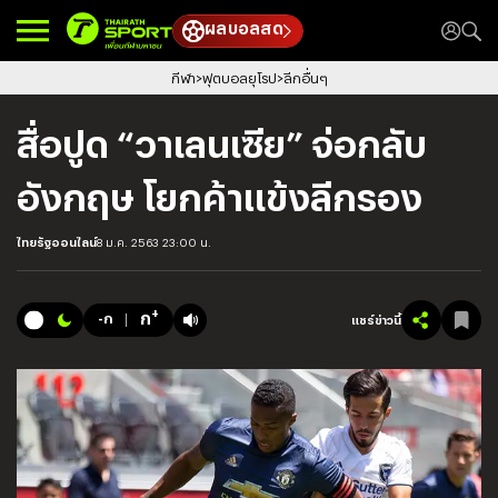
ผลบอลสด
กีฬา
ฟุตบอลยุโรป
ลีกอื่นๆ
สื่อปูด “วาเลนเซีย” จ่อกลับ
อังกฤษ โยกค้าแข้งลีกรอง
ไทยรัฐออนไลน์
8 ม.ค. 2563 23:00 น.
+
ก
-ก
แชร์ข่าวนี้