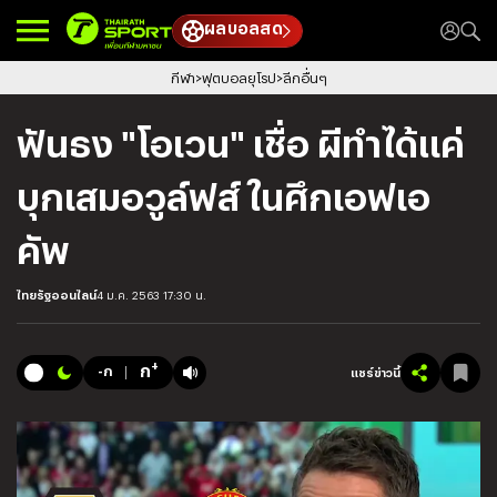
ผลบอลสด
กีฬา
ฟุตบอลยุโรป
ลีกอื่นๆ
ฟันธง "โอเวน" เชื่อ ผีทำได้แค่
บุกเสมอวูล์ฟส์ ในศึกเอฟเอ
คัพ
ไทยรัฐออนไลน์
4 ม.ค. 2563 17:30 น.
+
ก
-ก
แชร์ข่าวนี้