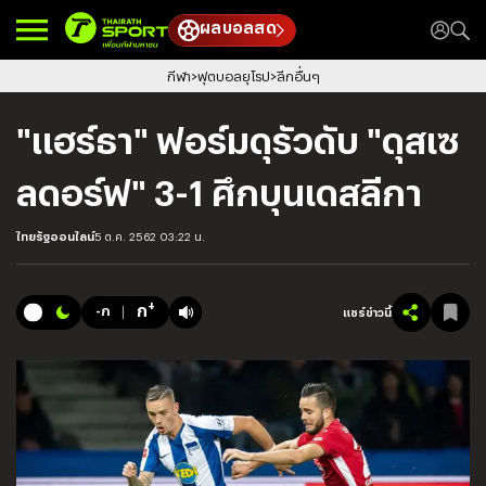
ผลบอลสด
กีฬา
ฟุตบอลยุโรป
ลีกอื่นๆ
"แฮร์ธา" ฟอร์มดุรัวดับ "ดุสเซ
ลดอร์ฟ" 3-1 ศึกบุนเดสลีกา
ไทยรัฐออนไลน์
5 ต.ค. 2562 03:22 น.
+
ก
-ก
แชร์ข่าวนี้