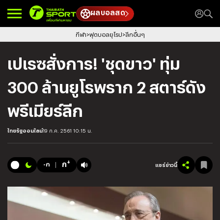
ผลบอลสด
กีฬา
ฟุตบอลยุโรป
ลีกอื่นๆ
เปเรซสั่งการ! 'ชุดขาว' ทุ่ม
300 ล้านยูโรพราก 2 สตาร์ดัง
พรีเมียร์ลีก
ไทยรัฐออนไลน์
19 ก.ค. 2561 10:15 น.
+
ก
-ก
แชร์ข่าวนี้