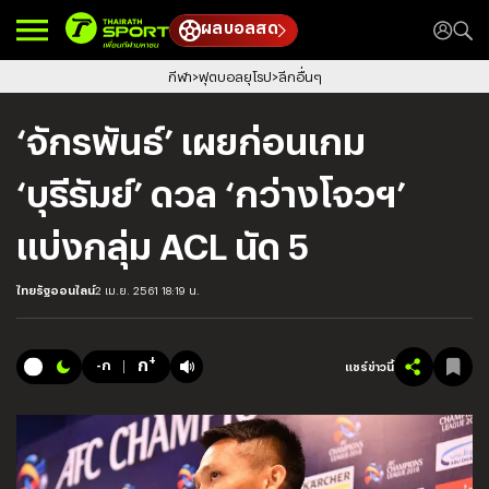
ผลบอลสด
กีฬา
ฟุตบอลยุโรป
ลีกอื่นๆ
‘จักรพันธ์’ เผยก่อนเกม
‘บุรีรัมย์’ ดวล ‘กว่างโจวฯ’
แบ่งกลุ่ม ACL นัด 5
ไทยรัฐออนไลน์
2 เม.ย. 2561 18:19 น.
+
ก
-ก
แชร์ข่าวนี้