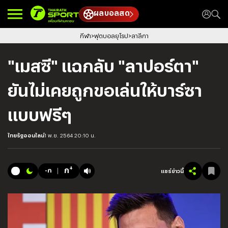
ผลบอลสด
กีฬา
ฟุตบอลยุโรป
ลาลีกา
"เมสซี" แฉกลับ "ลาปอร์ตา"
ยันไม่เคยถูกขอเล่นให้บาร์ซา
แบบฟรีๆ
ไทยรัฐออนไลน์
1 พ.ย. 2564 20:10 น.
+
ก
-ก
แชร์ข่าวนี้