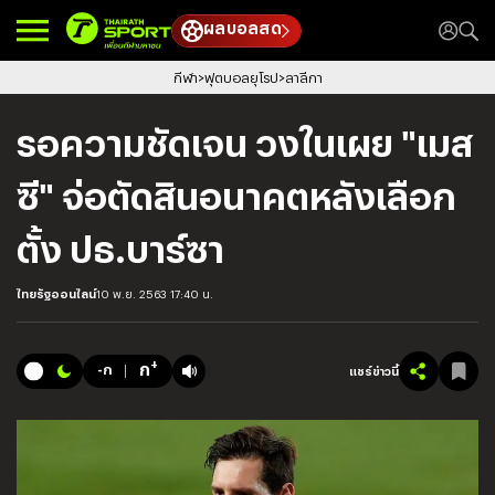
ผลบอลสด
กีฬา
ฟุตบอลยุโรป
ลาลีกา
รอความชัดเจน วงในเผย "เมส
ซี" จ่อตัดสินอนาคตหลังเลือก
ตั้ง ปธ.บาร์ซา
ไทยรัฐออนไลน์
10 พ.ย. 2563 17:40 น.
+
ก
-ก
แชร์ข่าวนี้