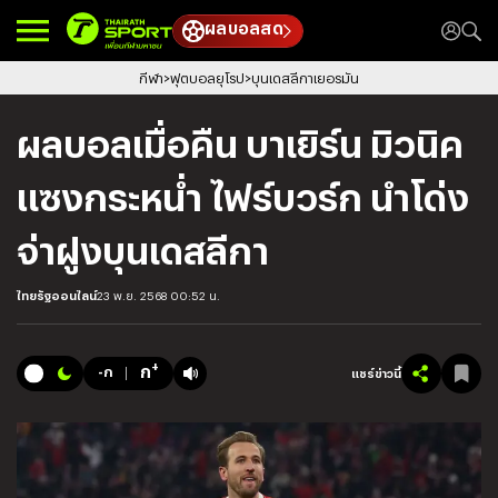
ผลบอลสด
กีฬา
ฟุตบอลยุโรป
บุนเดสลีกาเยอรมัน
ผลบอลเมื่อคืน บาเยิร์น มิวนิค
แซงกระหน่ำ ไฟร์บวร์ก นำโด่ง
จ่าฝูงบุนเดสลีกา
ไทยรัฐออนไลน์
23 พ.ย. 2568 00:52 น.
+
ก
-ก
แชร์ข่าวนี้