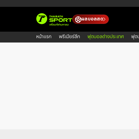
ผลบอลสด
หน้าแรก
พรีเมียร์ลีก
ฟุตบอลต่างประเทศ
ฟุต