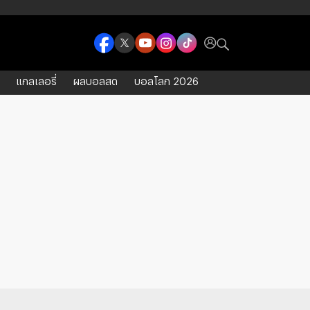
แกลเลอรี่
ผลบอลสด
บอลโลก 2026