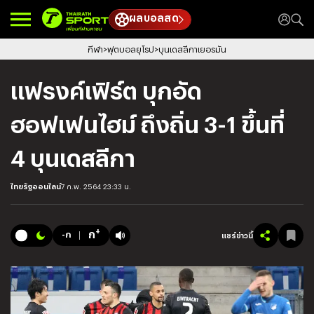
ผลบอลสด
กีฬา
ฟุตบอลยุโรป
บุนเดสลีกาเยอรมัน
แฟรงค์เฟิร์ต บุกอัด
ฮอฟเฟนไฮม์ ถึงถิ่น 3-1 ขึ้นที่
4 บุนเดสลีกา
ไทยรัฐออนไลน์
7 ก.พ. 2564 23:33 น.
+
ก
-ก
แชร์ข่าวนี้