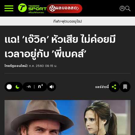
ผลบอลสด
กีฬา
ฟุตบอลยุโรป
แฉ! ’เจ๊วิค’ หัวเสีย ไม่ค่อยมี
เวลาอยู่กับ ’พี่เบคส์’
ไทยรัฐออนไลน์
2 ก.ค. 2560 09:15 น.
+
ก
-ก
แชร์ข่าวนี้