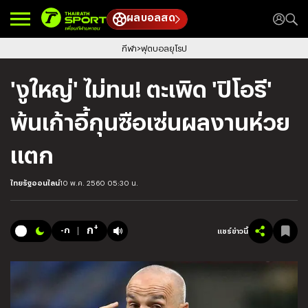
ผลบอลสด
กีฬา
ฟุตบอลยุโรป
'งูใหญ่' ไม่ทน! ตะเพิด 'ปิโอรี'
พ้นเก้าอี้กุนซือเซ่นผลงานห่วย
แตก
ไทยรัฐออนไลน์
10 พ.ค. 2560 05:30 น.
+
ก
-ก
แชร์ข่าวนี้