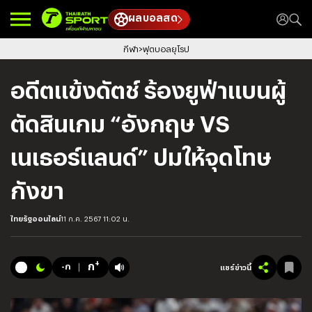
ผลบอลสด
กีฬา
ฟุตบอลยุโรป
อดีตแข้งดัตช์ ร้องยูฟ่าแบนผู้
ตัดสินเกม “อังกฤษ VS
เนเธอร์แลนด์” ปมให้จุดโทษ
กังขา
ไทยรัฐออนไลน์
11 ก.ค. 2567 11:02 น.
+
ก
-ก
แชร์ข่าวนี้