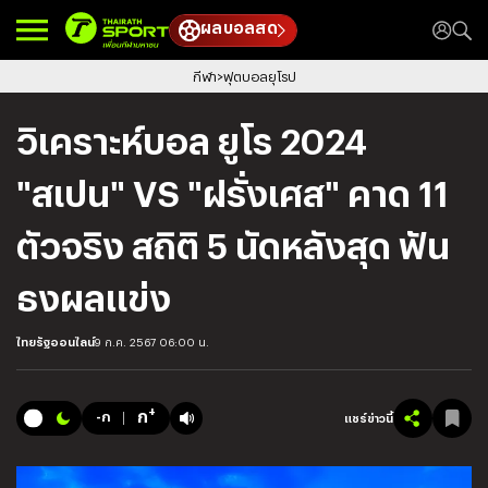
ผลบอลสด
กีฬา
ฟุตบอลยุโรป
วิเคราะห์บอล ยูโร 2024
"สเปน" VS "ฝรั่งเศส" คาด 11
ตัวจริง สถิติ 5 นัดหลังสุด ฟัน
ธงผลแข่ง
ไทยรัฐออนไลน์
9 ก.ค. 2567 06:00 น.
+
ก
-ก
แชร์ข่าวนี้