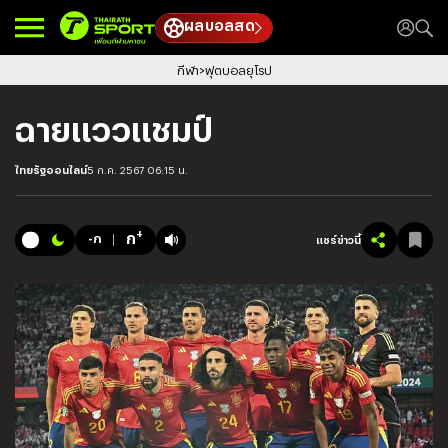
ผลบอลสด
กีฬา
ฟุตบอลยุโรป
ฉายแววแชมป์
ไทยรัฐออนไลน์
5 ก.ค. 2567 06:15 น.
+
ก
-ก
แชร์ข่าวนี้