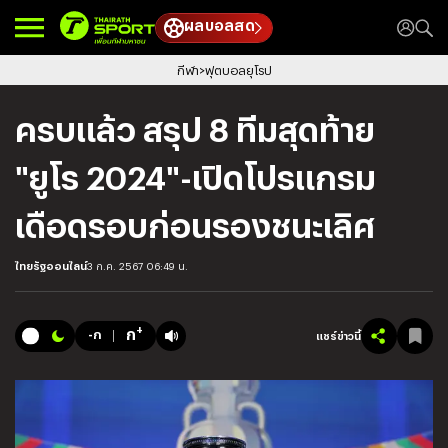
ผลบอลสด
กีฬา
ฟุตบอลยุโรป
ครบแล้ว สรุป 8 ทีมสุดท้าย
"ยูโร 2024"-เปิดโปรแกรม
เดือดรอบก่อนรองชนะเลิศ
ไทยรัฐออนไลน์
3 ก.ค. 2567 06:49 น.
+
ก
-ก
แชร์ข่าวนี้