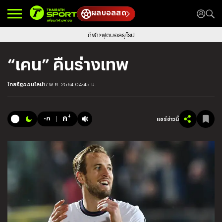
ผลบอลสด
กีฬา
ฟุตบอลยุโรป
“เคน” คืนร่างเทพ
ไทยรัฐออนไลน์
17 พ.ย. 2564 04:45 น.
+
ก
-ก
แชร์ข่าวนี้