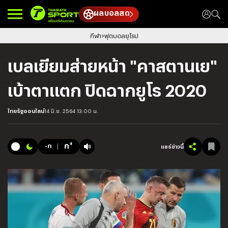
ผลบอลสด
กีฬา
ฟุตบอลยุโรป
เบลเยียมส่ายหน้า "คาสตานเย"
เบ้าตาแตก ปิดฉากยูโร 2020
ไทยรัฐออนไลน์
14 มิ.ย. 2564 13:00 น.
+
ก
-ก
แชร์ข่าวนี้