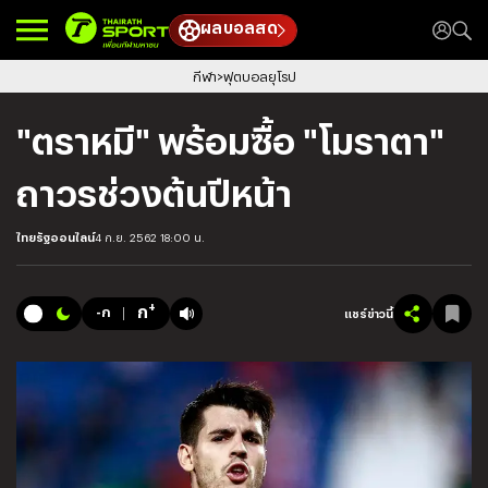
ผลบอลสด
กีฬา
ฟุตบอลยุโรป
"ตราหมี" พร้อมซื้อ "โมราตา"
ถาวรช่วงต้นปีหน้า
ไทยรัฐออนไลน์
4 ก.ย. 2562 18:00 น.
+
ก
-ก
แชร์ข่าวนี้