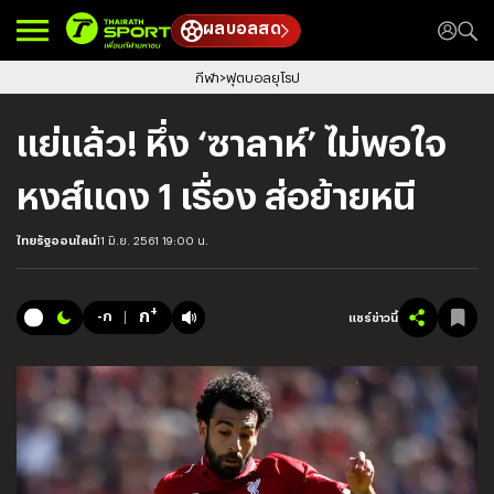
ผลบอลสด
กีฬา
ฟุตบอลยุโรป
แย่แล้ว! หึ่ง ‘ซาลาห์’ ไม่พอใจ
หงส์แดง 1 เรื่อง ส่อย้ายหนี
ไทยรัฐออนไลน์
11 มิ.ย. 2561 19:00 น.
+
ก
-ก
แชร์ข่าวนี้